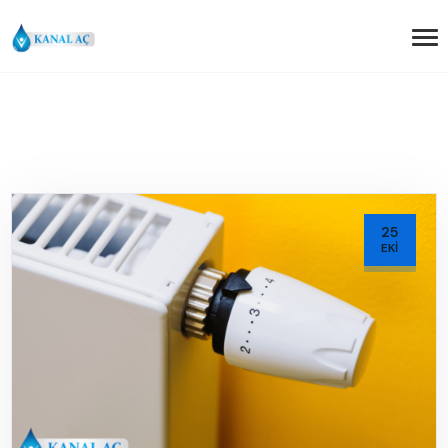
25
EKI