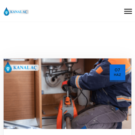
07
HAZ