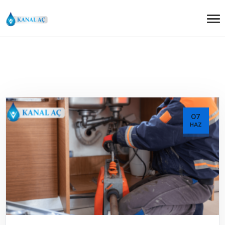
07
HAZ