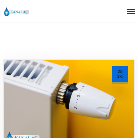
25
EKI