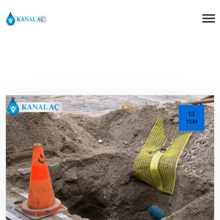
13
TEM