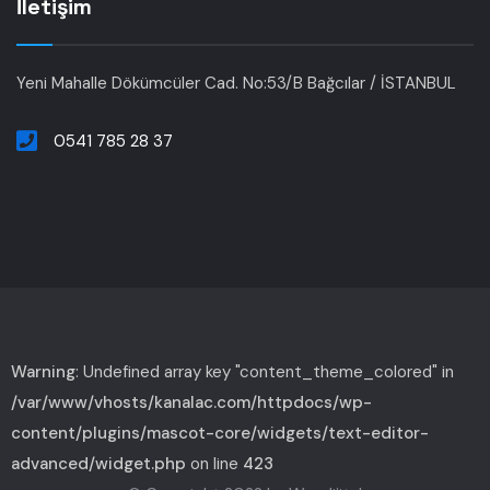
İletişim
Yeni Mahalle Dökümcüler Cad. No:53/B Bağcılar / İSTANBUL
0541 785 28 37
Warning
: Undefined array key "content_theme_colored" in
/var/www/vhosts/kanalac.com/httpdocs/wp-
content/plugins/mascot-core/widgets/text-editor-
advanced/widget.php
on line
423