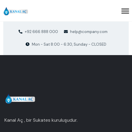
+92 666 888 000
help@company.com
Mon - Sat 8:00 - 6:30, Sunday - CLOSED
Kanal Aç , bir Sukates kuruluşudur.